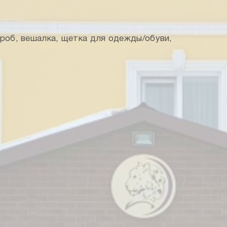
ероб, вешалка, щетка для одежды/обуви,