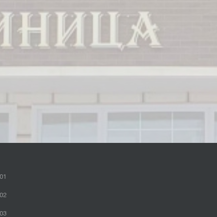
01
02
03